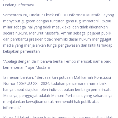
Undang Informasi.
Sementara itu, Direktur Eksekutif LBH Informasi Mustafa Layong
menyebut gugatan dengan tuntutan ganti rugi immateriil Rp200
miliar sebagai hal yang tidak masuk akal dan tidak dibenarkan
secara hukum. Menurut Mustafa, Amran sebagai pejabat publik
dan pembantu presiden tidak memiliki dasar hukum menggugat
media yang menjalankan fungsi pengawasan dan kritik terhadap
kebijakan pemerintah.
“Apalagi dengan dalih bahwa berita Tempo merusak nama baik
kementerian,” ujar Mustafa.
Ia menambahkan, “Berdasarkan putusan Mahkamah Konstitusi
Nomor 105/PUU-XXII-2024, tuduhan pencemaran nama baik
hanya dapat diajukan oleh individu, bukan lembaga pemerintah.
Mirisnya, penggugat adalah Menteri Pertanian, yang seharusnya
menjalankan kewajiban untuk memenuhi hak publik atas
informasi.”
Ketua AJI Jakarta Irsyan Hasyim mendesak agar pengadilan tidak